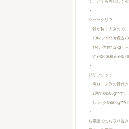
で、とても美味しく召し
・
◎バックリブ
骨が長く大きめで、約1
100g／¥350(税込¥3
1枚が大体1.2kgく
約¥4200(税込¥45
・
◎リブレット
肩ロース側の骨付き
2列で約500gです
1パック約500gで¥20
・
お電話でのお取り置き