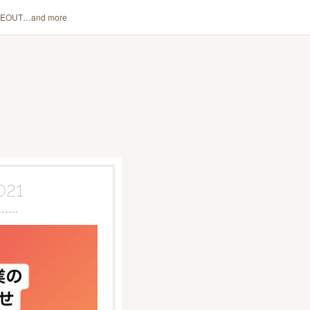
KEOUT…and more
021