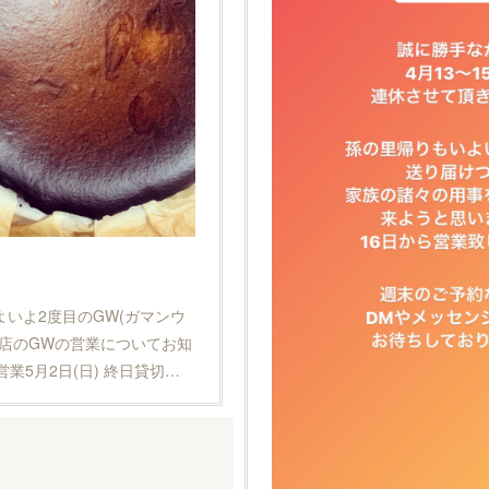
いよ2度目のGW(ガマンウ
当店のGWの営業についてお知
営業5月2日(日) 終日貸切…