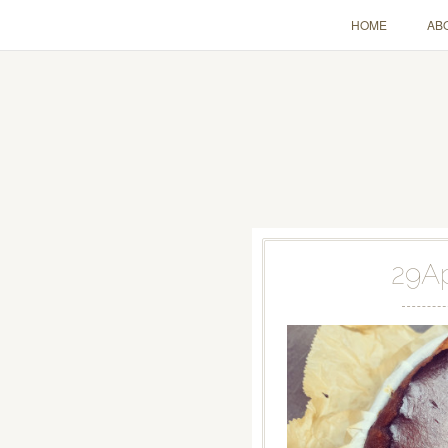
HOME
AB
29
A